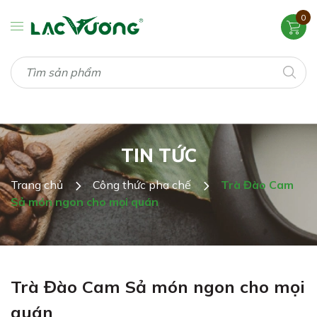
0
TIN TỨC
Trang chủ
Công thức pha chế
Trà Đào Cam
Sả món ngon cho mọi quán
Trà Đào Cam Sả món ngon cho mọi
quán