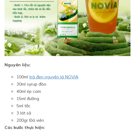
Nguyên liệu:
100ml
trà đen nguyên lá NOVIA
30ml syrup đào
40ml ép cam
15ml đường
5ml tắc
3 lát sả
200gr Đá viên
Các bước thực hiện: