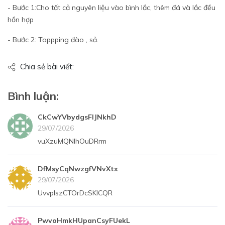
- Bước 1:Cho tất cả nguyên liệu vào bình lắc, thêm đá và lắc đều
hồn hợp
- Bước 2: Toppping đào , sả.
Chia sẻ bài viết:
Bình luận:
CkCwYVbydgsFIJNkhD
29/07/2026
vuXzuMQNlhOuDRrm
DfMsyCqNwzgfVNvXtx
29/07/2026
UvvplszCTOrDcSKlCQR
PwvoHmkHUpanCsyFUekL