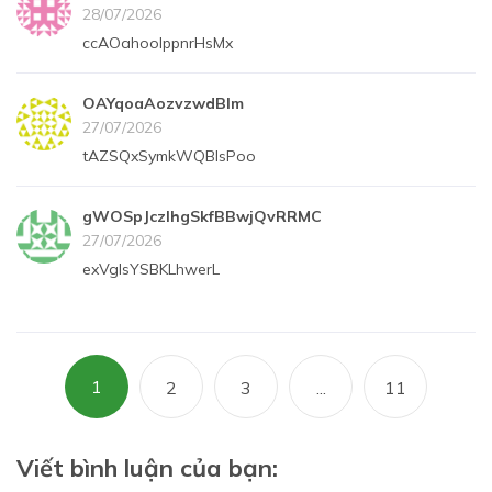
28/07/2026
ccAOahooIppnrHsMx
OAYqoaAozvzwdBlm
27/07/2026
tAZSQxSymkWQBIsPoo
gWOSpJczlhgSkfBBwjQvRRMC
27/07/2026
exVgIsYSBKLhwerL
1
2
3
...
11
Viết bình luận của bạn: