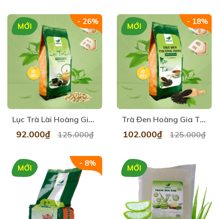
- 26%
- 18%
MỚI
MỚI
Lục Trà Lài Hoàng Gia 500gr
Trà Đen Hoàng Gia Thượng Hạng 500gr
92.000₫
102.000₫
125.000₫
125.000₫
- 8%
MỚI
MỚI