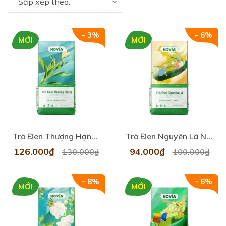
Sắp xếp theo:
- 3%
- 6%
MỚI
MỚI
Trà Đen Thượng Hạng Novia 500gr
Trà Đen Nguyên Lá Novia 500gr
126.000₫
94.000₫
130.000₫
100.000₫
- 8%
- 6%
MỚI
MỚI