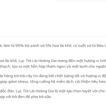
ợc làm từ 95% trà xanh và 5% hoa lài khô, có xuất xứ từ Bảo 
hoa lài khô, Lục Trà Lài Hoàng Gia mang đến một hương vị tin
à thạch, tạo ra một hỗn hợp thơm ngon và mát lạnh cho người
a hàng trà trái cây tin dùng bởi chất lượng tốt và hương vị đ
 giúp giảm stress, tăng cường hệ miễn dịch, cải thiện tiêu hóa
độc đáo, Lục Trà Lài Hoàng Gia là một lựa chọn tuyệt vời cho
hợp với trà đen để pha trà sữa..