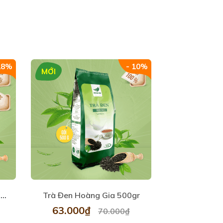
18%
- 10%
MỚI
MỚI
Trà Đen Hoàng Gia Thượng Hạng 500gr
Trà Đen Hoàng Gia 500gr
63.000₫
176.00
70.000₫