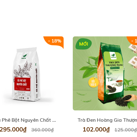
- 18%
- 
MỚI
Cà Phê Bột Nguyên Chất Hoàng Gia 1kg
295.000₫
102.000₫
360.000₫
125.000₫