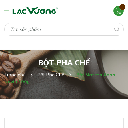
0
BỘT PHA CHẾ
Trang chủ
Bột Pha Chế
Bột Matcha Xanh
Novia 100g